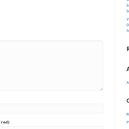
G
b
V
O
h
A
N
ired)
P