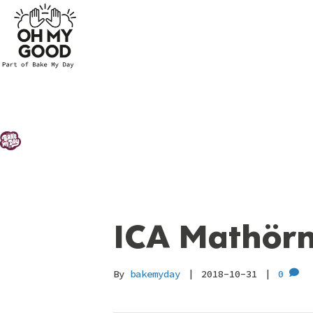
ICA Mathör
By
bakemyday
|
2018-10-31
|
0