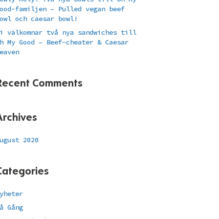
ood-familjen – Pulled vegan beef
owl och caesar bowl!
i välkomnar två nya sandwiches till
h My Good – Beef-cheater & Caesar
eaven
Recent Comments
Archives
ugust 2020
Categories
yheter
å Gång