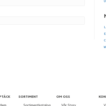
U
L
E
C
W
PTÄCK
SORTIMENT
OM OSS
KON
Hem
Sortimentkatalog
Vår Story
V