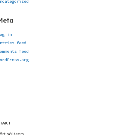
ncategorized
Meta
og in
ntries feed
omments feed
ordPress.org
TAKT
årt säljteam