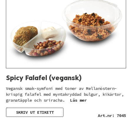
Spicy Falafel (vegansk)
Vegansk smak-symfoni med toner av Mellanöstern-
krispig falafel med myntakryddad bulgur, kikärtor,
granatäpple och sriracha.
Läs mer
SKRIV UT ETIKETT
Art.nr: 7045