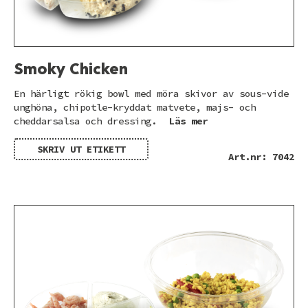
Smoky Chicken
En härligt rökig bowl med möra skivor av sous-vide
unghöna, chipotle-kryddat matvete, majs- och
cheddarsalsa och dressing.
Läs mer
SKRIV UT ETIKETT
Art.nr: 7042