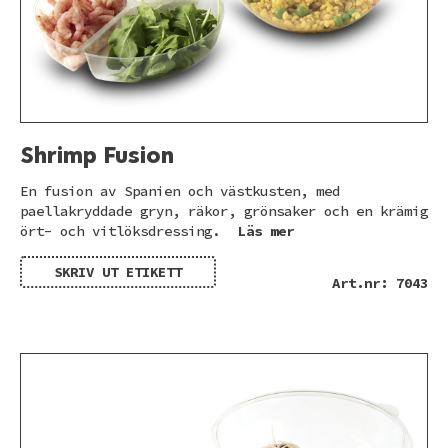
Shrimp Fusion
En fusion av Spanien och västkusten, med
paellakryddade gryn, räkor, grönsaker och en krämig
ört- och vitlöksdressing.
Läs mer
SKRIV UT ETIKETT
Art.nr: 7043