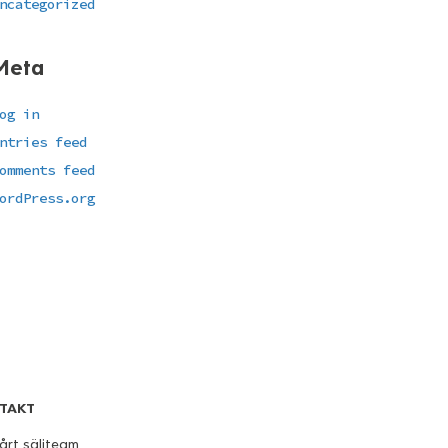
ncategorized
Meta
og in
ntries feed
omments feed
ordPress.org
TAKT
årt säljteam