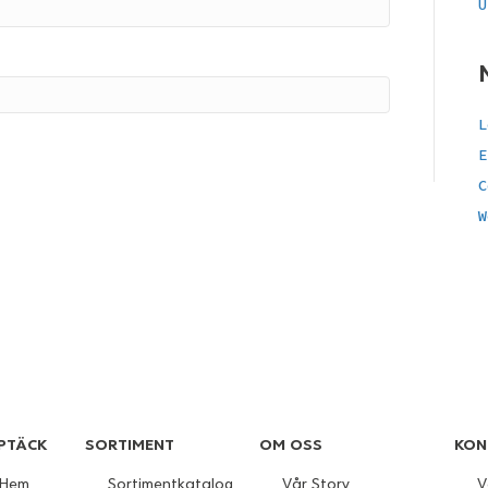
U
L
E
C
W
PTÄCK
SORTIMENT
OM OSS
KON
Hem
Sortimentkatalog
Vår Story
V