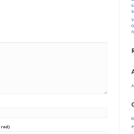
G
b
V
O
h
A
N
ired)
P