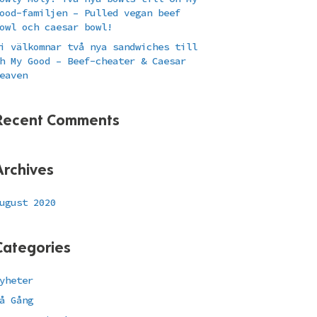
ood-familjen – Pulled vegan beef
owl och caesar bowl!
i välkomnar två nya sandwiches till
h My Good – Beef-cheater & Caesar
eaven
Recent Comments
Archives
ugust 2020
Categories
yheter
å Gång