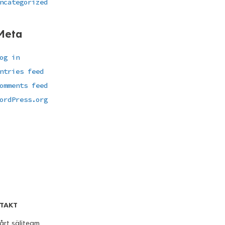
ncategorized
Meta
og in
ntries feed
omments feed
ordPress.org
TAKT
årt säljteam