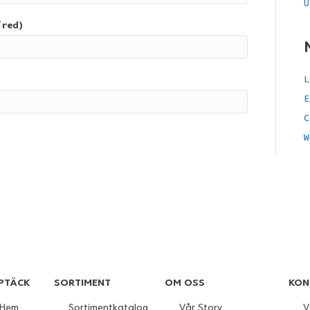
U
ired)
L
E
C
W
PTÄCK
SORTIMENT
OM OSS
KON
Hem
Sortimentkatalog
Vår Story
V