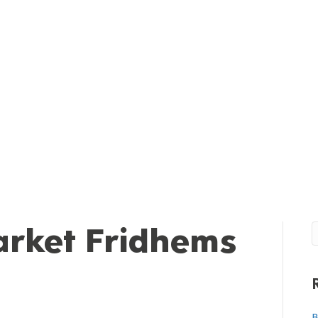
rket Fridhems
B