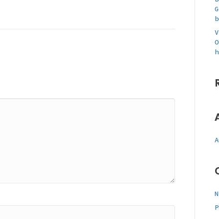
G
b
V
O
h
A
N
P