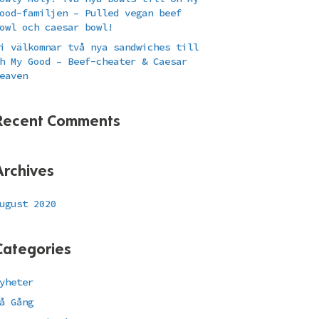
ood-familjen – Pulled vegan beef
owl och caesar bowl!
i välkomnar två nya sandwiches till
h My Good – Beef-cheater & Caesar
eaven
Recent Comments
Archives
ugust 2020
Categories
yheter
å Gång