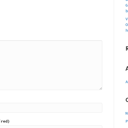
G
b
V
O
h
A
N
ired)
P