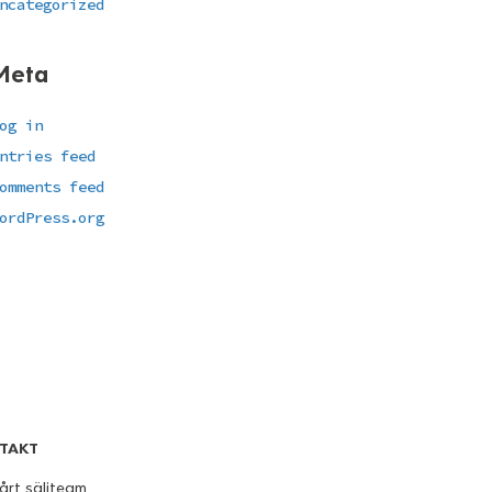
ncategorized
Meta
og in
ntries feed
omments feed
ordPress.org
TAKT
årt säljteam