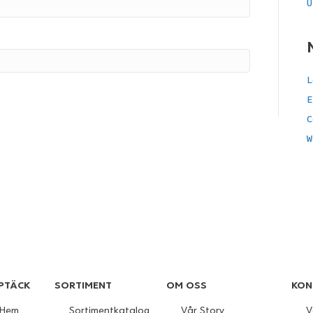
U
L
E
C
W
PTÄCK
SORTIMENT
OM OSS
KON
Hem
Sortimentkatalog
Vår Story
V