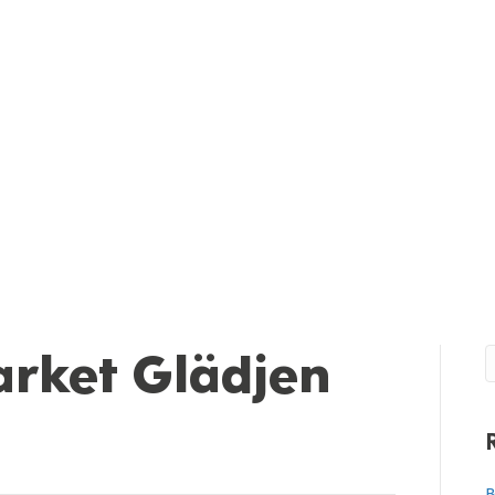
rket Glädjen
B