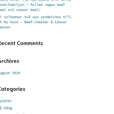
ood-familjen – Pulled vegan beef
owl och caesar bowl!
i välkomnar två nya sandwiches till
h My Good – Beef-cheater & Caesar
eaven
Recent Comments
Archives
ugust 2020
Categories
yheter
å Gång