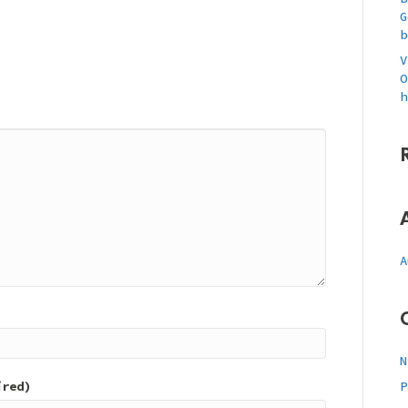
G
b
V
O
h
A
N
ired)
P