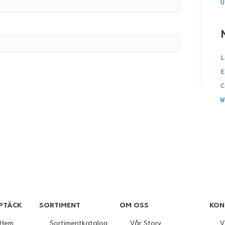
U
L
E
C
W
PTÄCK
SORTIMENT
OM OSS
KON
Hem
Sortimentkatalog
Vår Story
V