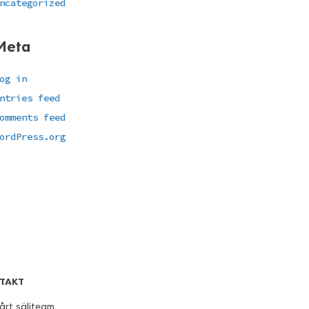
ncategorized
Meta
og in
ntries feed
omments feed
ordPress.org
TAKT
årt säljteam