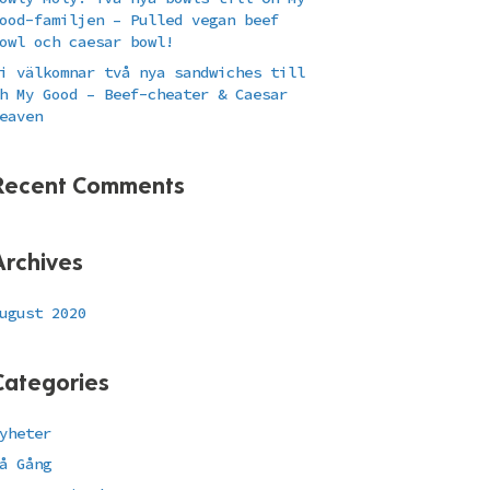
ood-familjen – Pulled vegan beef
owl och caesar bowl!
i välkomnar två nya sandwiches till
h My Good – Beef-cheater & Caesar
eaven
Recent Comments
Archives
ugust 2020
Categories
yheter
å Gång