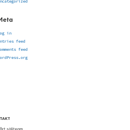
ncategorized
Meta
og in
ntries feed
omments feed
ordPress.org
TAKT
årt säljteam