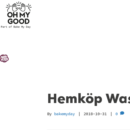
Hemköp Was
By
bakemyday
|
2018-10-31
|
0