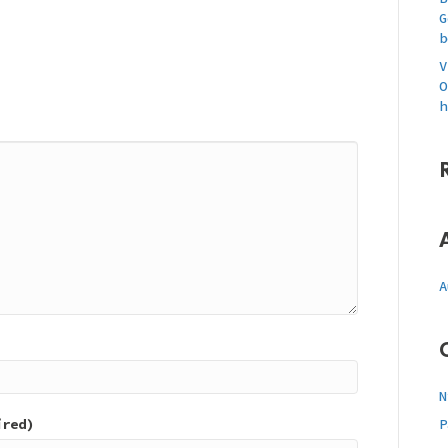
G
b
V
O
h
A
N
ired)
P