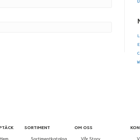
U
L
E
C
W
PTÄCK
SORTIMENT
OM OSS
KON
Hem
Sortimentkatalog
Vår Story
V