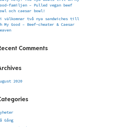
ood-familjen – Pulled vegan beef
owl och caesar bowl!
i välkomnar två nya sandwiches till
h My Good – Beef-cheater & Caesar
eaven
Recent Comments
Archives
ugust 2020
Categories
yheter
å Gång