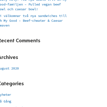
ood-familjen – Pulled vegan beef
owl och caesar bowl!
i välkomnar två nya sandwiches till
h My Good – Beef-cheater & Caesar
eaven
Recent Comments
Archives
ugust 2020
Categories
yheter
å Gång