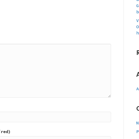
G
b
V
O
h
A
N
ired)
P