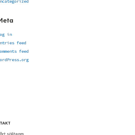
ncategorized
Meta
og in
ntries feed
omments feed
ordPress.org
TAKT
årt säljteam