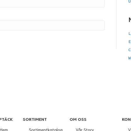
U
L
E
C
W
PTÄCK
SORTIMENT
OM OSS
KON
Hem
Sortimentkatalog
Vår Story
V